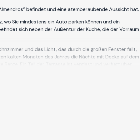
 los Almendros” befindet und eine atemberaubende Aussicht hat.
tz, wo Sie mindestens ein Auto parken können und ein
 befindet sich neben der Außentür der Küche, die der Vorraum
ohnzimmer und das Licht, das durch die großen Fenster fällt,
gen kalten Monaten des Jahres die Nächte mit Decke auf dem
 Berge. Ein Teil der Terrasse ist verglast und verfügt über
sen oder andere Aktivitäten mit Familie und Freunden teilen
lzbalken verleihen ihr einen rustikalen Touch. Hier können
s haben Sie direkten Zugang zur großen Terrasse, die mit dem
 Ankleidezimmer. Das Bett besteht aus 2 Matratzen von jeweils
ere Schlafzimmer und ein komplettes Bad. Eines der
immer, einem Badezimmer mit Dusche und einer kleinen Küche