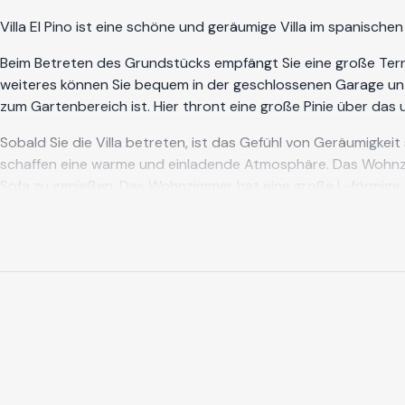
Villa El Pino ist eine schöne und geräumige Villa im spanisch
Beim Betreten des Grundstücks empfängt Sie eine große Terra
weiteres können Sie bequem in der geschlossenen Garage unte
zum Gartenbereich ist. Hier thront eine große Pinie über da
Sobald Sie die Villa betreten, ist das Gefühl von Geräumigke
schaffen eine warme und einladende Atmosphäre. Das Wohnzi
Sofa zu genießen. Das Wohnzimmer hat eine große L-förmige Te
komfortable Gartenmöbel. Der andere Teil kommuniziert mit der
und genießen können. Auf der gleichen Ebene befindet sich e
Die Küche ist ebenfalls im Erdgeschoss und ist komplett ausg
Sie das Kochen mit regionalen Produkten, die Sie frisch auf 
Wohnzimmer verbunden ist, und einer weiteren kleineren Terr
Die Villa verfügt über insgesamt 5 Schlafzimmer. Auf der ers
90 cm wobei das Bettgestell einzeln verstellt werden kann. E
Schlafzimmer verfügt über ein Kingsize-Doppelbett. Im unter