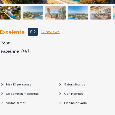
Excelente
9,2
12 reviews
Tout
Fabienne
(FR)
Max 10 personas
5 dormitorios
Se admiten mascotas
Con Internet
Vistas al mar
Piscina privada