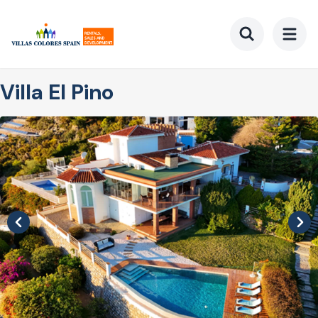
Ir
al
contenido
Toggle searc
principal
Villa El Pino