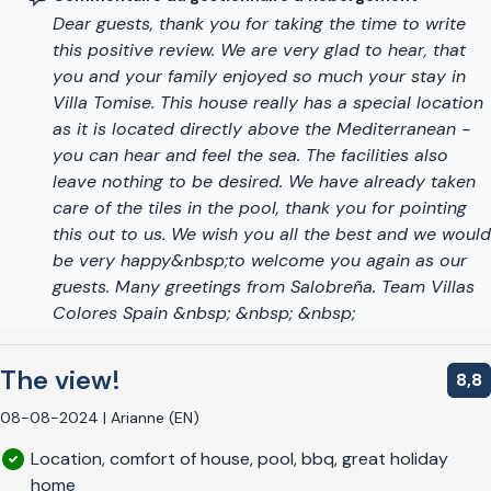
deux directions le long de la côte. Cependant, une location
Dear guests, thank you for taking the time to write
de voiture vous facilitera les choses et vous offre plus de
this positive review. We are very glad to hear, that
liberté.
you and your family enjoyed so much your stay in
Veuillez noter que la piscine à débordement n'est pas
Villa Tomise. This house really has a special location
adaptée aux enfants de moins de 12 ans, mais les bébés sont
as it is located directly above the Mediterranean -
les bienvenus.
you can hear and feel the sea. The facilities also
leave nothing to be desired. We have already taken
La villa a été enregistrée auprès de la Registro de Turismo de
care of the tiles in the pool, thank you for pointing
Andalucía (Registre du Tourisme d'Andalousie) sous le
this out to us. We wish you all the best and we would
numéro RTA : VUT/GR/00839. Le numéro NRA
be very happy&nbsp;to welcome you again as our
est : ESFCTU0000180240006505210000000000000000
guests. Many greetings from Salobreña. Team Villas
Colores Spain &nbsp; &nbsp; &nbsp;
The view!
8,8
08-08-2024 | Arianne (EN)
Location, comfort of house, pool, bbq, great holiday
home