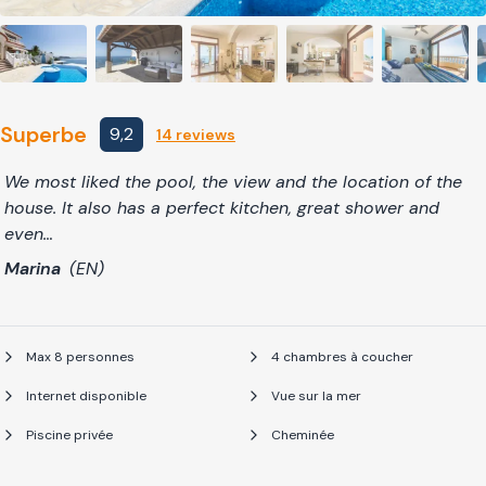
Superbe
9,2
14 reviews
We most liked the pool, the view and the location of the
house. It also has a perfect kitchen, great shower and
even…
Marina
(EN)
Max 8 personnes
4 chambres à coucher
Internet disponible
Vue sur la mer
Piscine privée
Cheminée