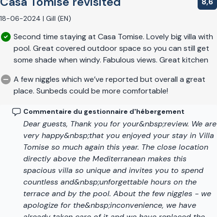
Casa Tomise revisited
8,6
18-06-2024 | Gill (EN)
Second time staying at Casa Tomise. Lovely big villa with
pool. Great covered outdoor space so you can still get
some shade when windy. Fabulous views. Great kitchen
A few niggles which we’ve reported but overall a great
place. Sunbeds could be more comfortable!
Commentaire du gestionnaire d'hébergement
Dear guests, Thank you for your&nbsp;review. We are
very happy&nbsp;that you enjoyed your stay in Villa
Tomise so much again this year. The close location
directly above the Mediterranean makes this
spacious villa so unique and invites you to spend
countless and&nbsp;unforgettable hours on the
terrace and by the pool. About the few niggles - we
apologize for the&nbsp;inconvenience, we have
already taken care of it and we have replaced the