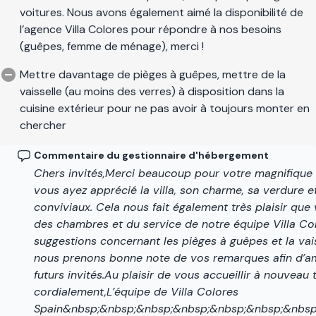
voitures. Nous avons également aimé la disponibilité de
Salobreña bénéficie du microclimat subtropical avec plus de
l’agence Villa Colores pour répondre à nos besoins
300 jours de soleil par an et une température moyenne de
(guêpes, femme de ménage), merci !
plus de 20 degrés C. Pour ceux qui s'intéressent à l’art,
l’architecture et l’histoire, cette région offre le meilleur de ce
Mettre davantage de pièges à guêpes, mettre de la
qu’offre l’Andalousie. Vous serez charmé et bouleversé par la
vaisselle (au moins des verres) à disposition dans la
beauté de la région. Des petites villages blanchies à la chaux
cuisine extérieur pour ne pas avoir à toujours monter en
en haut des collines, la nature tropicale, les sons du flamenco
chercher
et bien sûr la richesse et la variété de la cuisine espagnole.
Commentaire du gestionnaire d'hébergement
Si vous souhaitez passer vos vacances dans une spacieuse
Chers invités,Merci beaucoup pour votre magnifique
villa, idéale pour la famille, avec des vues panoramiques sur la
vous ayez apprécié la villa, son charme, sa verdure
mer tout en offrant beaucoup d'intimité, nous serons
conviviaux. Cela nous fait également très plaisir que 
heureux de vous accueillir !
des chambres et du service de notre équipe Villa Co
suggestions concernant les pièges à guêpes et la vais
Cette villa a été enregistrée auprès de la Registro de Turismo
nous prenons bonne note de vos remarques afin d’am
de Andalucía (Andalusian Tourism Registry Bureau) sous le
futurs invités.Au plaisir de vous accueillir à nouveau 
numéro RTA : VUT/GR/00098
et le numéro de la NRA est:
cordialement,L’équipe de Villa Colores
ESFCTU0000180240003611440000000000000000VUT/
Spain&nbsp;&nbsp;&nbsp;&nbsp;&nbsp;&nbsp;&nbsp