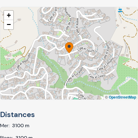
+
−
©
OpenStreetMap
Distances
Mer:
3100 m
Plage:
3100 m