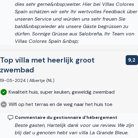
température annuelle moyenne supérieure à 20 degrés
dies sehr gerne&nbsp;weiter. Hier bei Villas Colores
Celsius. La région est célèbre pour ses cultures
Spain schätzen wir sehr Ihr wertvolles Feedback über
subtropicales de mangues, d'avocats, de nèfles et de
unseren Service und würden uns sehr freuen Sie
pommes à la crème et possède une gastronomie riche et
bald&nbsp;wieder als unsere Gäste begrüssen zu
unique basée sur les produits frais et locaux de la terre et de
dürfen. Sonnige Grüsse aus Salobreña, Ihr Team von
la mer.
Villas Colores Spain &nbsp;
Il existe d'innombrables possibilités d'excursions d'une
Top villa met heerlijk groot
journée à proximité, depuis les orangeraies et les oliveraies
9,2
de la vallée de Lecrin jusqu'aux magnifiques Alpujarras, le
zwembad
versant sud de la Sierra Nevada, avec d'excellentes
19-05-2024 | Albertje (NL)
randonnées parmi des villages intemporels blanchis à la
chaux. La station de ski de Pradollano est à 90 minutes en
Kwaliteit huis, super keuken, geweldig zwembad
voiture et vous pouvez même skier en saison le matin et vous
détendre dans votre piscine le jour même ! Les villes
Wifi op het terras en de weg naar het huis toe
culturellement fascinantes de Grenade et de Malaga sont
Commentaire du gestionnaire d'hébergement
accessibles en moins d'une heure, offrant la possibilité de
Beste gasten, Hartelijk dank voor uw review. We zijn
visiter des monuments incroyables tels que l'Alhmabra, le
blij dat u genoten hebt van villa La Grande Bleue.
château de Gibralfaro et les superbes cathédrales et