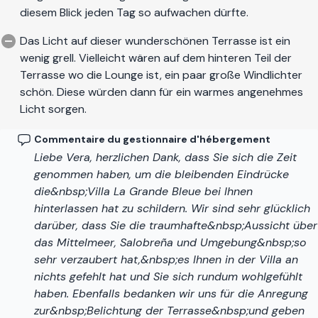
bar avec snacks en été, une piscine pour enfants, un court
diesem Blick jeden Tag so aufwachen dürfte.
de tennis (avec projecteurs), un terrain de football et un
Das Licht auf dieser wunderschönen Terrasse ist ein
panier de basket. Plus bas sur la colline se trouve également
wenig grell. Vielleicht wären auf dem hinteren Teil der
un court de paddle-tennis éclairé. Monte de Los Almendros
Terrasse wo die Lounge ist, ein paar große Windlichter
est l'une des enclaves les plus exclusives de la Costa Tropical
schön. Diese würden dann für ein warmes angenehmes
et offre un environnement serein pour se détendre et
Licht sorgen.
profiter des paysages époustouflants.
Commentaire du gestionnaire d'hébergement
​Le petit village de pêcheurs traditionnel de La Caleta se
Liebe Vera, herzlichen Dank, dass Sie sich die Zeit
trouve à 3 kilomètres et offre des bars authentiques servant
genommen haben, um die bleibenden Eindrücke
des tapas traditionnelles et un accès à des plages et criques
die&nbsp;Villa La Grande Bleue bei Ihnen
isolées. Le centre de Salobreña avec ses magasins,
hinterlassen hat zu schildern. Wir sind sehr glücklich
supermarchés et sa grande variété de bars se trouve à dix
darüber, dass Sie die traumhafte&nbsp;Aussicht über
minutes en voiture et la plage principale est à quelques
das Mittelmeer, Salobreña und Umgebung&nbsp;so
minutes plus loin avec une grande variété de restaurants et
sehr verzaubert hat,&nbsp;es Ihnen in der Villa an
de bars de plage.
nichts gefehlt hat und Sie sich rundum wohlgefühlt
Quelle que soit la période de l'année, la Costa Tropical offre
haben. Ebenfalls bedanken wir uns für die Anregung
des heures d'ensoleillement inégalées, du beau temps et une
zur&nbsp;Belichtung der Terrasse&nbsp;und geben