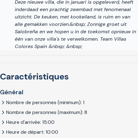
Deze nieuwe villa, die in januari is opgeleverd, heeft
centres historiques des deux villes. Pour les amoureux de la
inderdaad een prachtig zwembad met fenomenaal
plage, cette partie de la côte moins développée offre des
uitzicht. De keuken, met kookeiland, is ruim en van
endroits vierges et isolés et d'excellentes possibilités pour
alle gemakken voorzien.&nbsp; Zonnige groet uit
les sports nautiques et le tourisme d'aventure.
Salobreña en we hopen u in de toekomst opnieuw in
Si vous cherchez à louer une villa moderne spectaculaire
één van onze villa's te verwelkomen. Team Villas
dans l’une des régions les plus authentiques et naturellement
Colores Spain &nbsp; &nbsp;
belles d’Andalousie, n’hésitez pas à réserver la Villa La
Grande Bleue !
Cette villa est enregistrée au Registre de Tourisme
Caractéristiques
d'Andalousie avec le numéro RTA: VUT/GR/09791. Le numéro
NRA est :
Général
ESFCTU0000180240003599980000000000000000VUT/G
Nombre de personnes (minimum): 1
Nombre de personnes (maximum): 8
Heure d'arrivée: 15:00
Heure de départ: 10:00