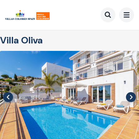
Ga
naar
hoofdinhoud
Toggle searc
Villa Oliva