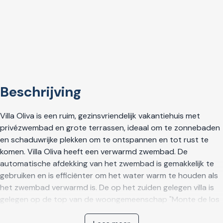
Beschrijving
Villa Oliva is een ruim, gezinsvriendelijk vakantiehuis met
privézwembad en grote terrassen, ideaal om te zonnebaden
en schaduwrijke plekken om te ontspannen en tot rust te
komen. Villa Oliva heeft een verwarmd zwembad. De
automatische afdekking van het zwembad is gemakkelijk te
gebruiken en is efficiënter om het water warm te houden als
het zwembad verwarmd is. De op het zuiden gelegen villa is
gelegen op de top van de woongemeenschap "Monte de los
Almendros" met uitzicht op de Middellandse Zee en de