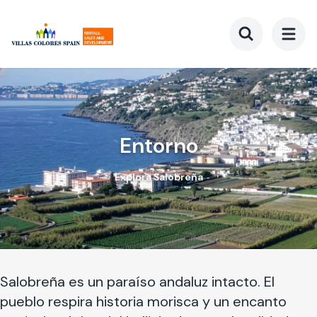
Ir
al
contenido
Toggle searc
principal
Entorno
Explora Salobreña
Salobreña es un paraíso andaluz intacto. El
pueblo respira historia morisca y un encanto