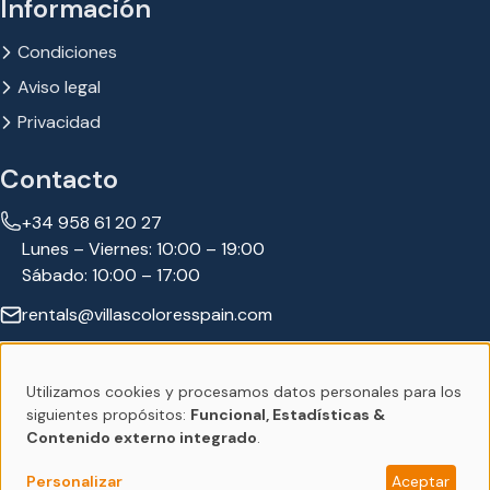
Información
Condiciones
Aviso legal
Privacidad
Contacto
+34 958 61 20 27
Lunes – Viernes: 10:00 – 19:00
Sábado: 10:00 – 17:00
rentals@villascoloresspain.com
Síguenos:
Utilizamos cookies y procesamos datos personales para los
Uso
siguientes propósitos:
Funcional, Estadísticas &
Contenido externo integrado
.
de
© 2026 Villas Colores Spain
Plataforma de alquiler de
BonBooking
Personalizar
Aceptar