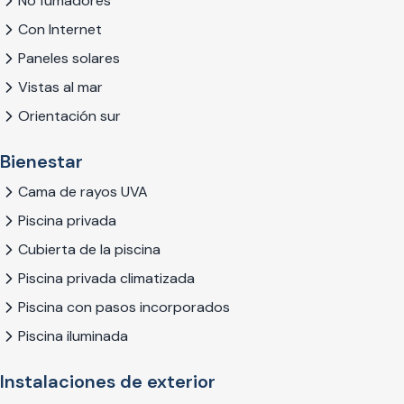
No fumadores
villa práctica y familiar con vistas panorámicas, ¡Villa Oliva es
el lugar perfecto!
Con Internet
Paneles solares
Esta villa está inscrita en el Registro de Turismo de Andalucía
con el número RTA: VUT/GR/10547 y con el número NRA:
Vistas al mar
ESFCTU0000180240002515060000000000000000VUT/
Orientación sur
Bienestar
Cama de rayos UVA
Piscina privada
Cubierta de la piscina
Piscina privada climatizada
Piscina con pasos incorporados
Piscina iluminada
Instalaciones de exterior