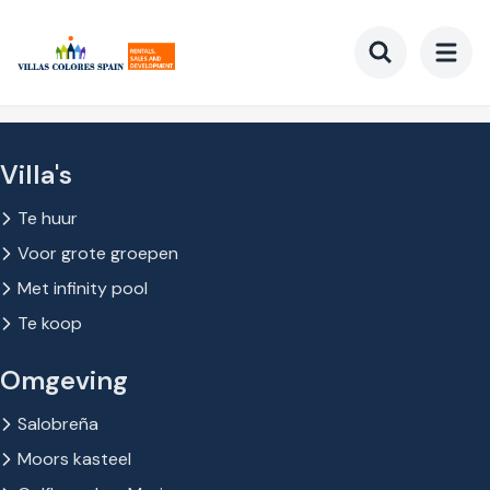
Ga
naar
hoofdinhoud
Toggle searc
Villa's
Te huur
Voor grote groepen
Met infinity pool
Te koop
Omgeving
Salobreña
Moors kasteel