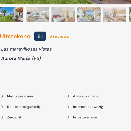
Uitstekend
9,1
3 reviews
Las maravillosas vistas
Aurora María
(ES)
Max 8 personen
4 slaapkamers
Rolstoeltoegankelijk
Internet aanwezig
Zeezicht
Privé zwembad