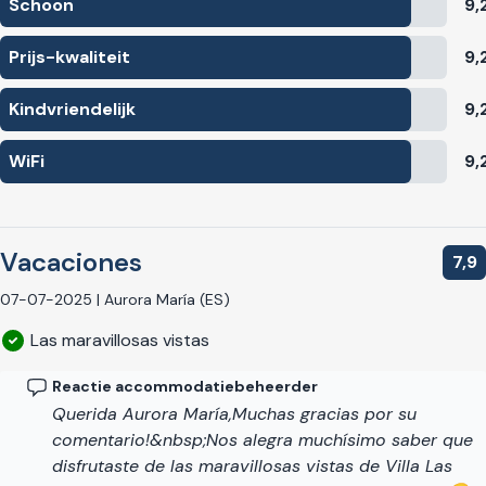
Schoon
9,
panoramisch uitzicht, dan is Villa Las Arenas de plek voor u!
Het zou ons een genoegen zijn u te mogen verwelkomen!
Prijs-kwaliteit
9,
Villa Las Arenas is geregistreerd in het Register van Toerisme
van Andalusië onder nummer: VUT/ GR/07217, het NRA-
Kindvriendelijk
9,
nummer
is: ESFCTU0000180240002638060000000000000000VUT
WiFi
9,
Vacaciones
7,9
07-07-2025 | Aurora María (ES)
Las maravillosas vistas
Reactie accommodatiebeheerder
Querida Aurora María,Muchas gracias por su
comentario!&nbsp;Nos alegra muchísimo saber que
disfrutaste de las maravillosas vistas de Villa Las